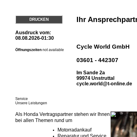
Ihr Ansprechpart
DRUCKEN
Ausdruck vom:
08.08.2026-01:30
Cycle World GmbH
Öffnungszeiten
not available
03601 - 442307
Im Sande 2a
99974 Unstruttal
cycle.world@t-online.de
Service
Unsere Leistungen
Als Honda Vertragspartner stehen wir Ihnen
bei allen Themen rund um
Motorradankauf
Reparatur und Service